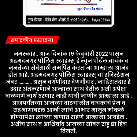
संपादकीय प्रस्तावना
नमस्कार.. आज दिनांक 19 फेब्रुवारी 2022 पासुन
अहमदनगर पोलिस स्टाइम्स् हे न्युज पोर्टल वाचक व
जनतेच्या सेवेसाठी समर्पित करतांना आम्हाला आनंद
होत आहे. अहमदनगर पोलिस स्टाइम्स् चा रजिस्ट्रेशन
नंबर ........... असुन वर्गणीदार देणगीदार , जाहिरातदार हे
उदार अंतकरणाने आम्हाला साथ देतील अशी अपेक्षा
बाळगणे व्यर्थ ठरणार नाही याची जाणीव आम्हाला आहे .
आजपर्यंतच्या आमच्या वाटचालीत वाचकांचे प्रेम व
सहभागाबद्दल आम्ही त्यांचे आभार मानून मोकळे
होण्यापेक्षा त्यांच्या ऋणात राहणे आम्हाला आवडेल .
अशीच साथ व आशिर्वाद आमच्या सोबत राहू द्या हिच
विनंती.