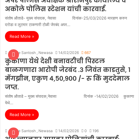
अपर पोलीस अधीक्षक श्रीरामपुर कार्यालय व
अकोले पोलिस स्टेशन यांची कारवाई.
संतोष औताडे- मुख्य संपादक, नेवासा दिनांक-25/03/2026 मारहाण करुन
दरोडा व लुटमार टाकणारी टोळी जेरबंद अपर…
Read More »
Autade Santosh , Newasa
14/02/2026
667
कुकाणा येथे देशी बनावटीची पिस्टल
बाळगणारा आरोपी जेरबंद .३ जिवंत काडतुसे, १
मॅगझीन, एकुण ४,५०,९०० /- रु किं मुददेमाल
जप्त.
संतोष औताडे – मुख्य संपादक,नेवासा दिनांक -14/02/2026 कुकाणा
येथे…
Read More »
Autade Santosh , Newasa
14/02/2026
0
196