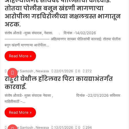
अहिल्यानगर सायबर पोलिसांची कारवाई:
तोतया पोलीस बनून खंडणी मागणाऱ्या
आरोपीला गडचिरोलीच्या नक्षलग्रस्त भागातून
अटक.
संतोष औताडे -मुख्य‌‌‌ संपादक, नेवासा. . दिनांक -14/02/2026
———————————— अहिल्यानगर सायबर पोलिसांची कारवाई: तोतया पोलीस
बनून खंडणी मागणाऱ्या आरोपीला…
Read More »
Autade Santosh , Newasa
22/01/2026
0
272
राहुरी येथील हॉटेलवर पिटा कायद्याअंतर्गत
कारवाई.
संतोष औताडे- मुख्य संपादक नेवासा , दिनांक -22/01/2026 सविस्तर
माहितीसाठी –…
Read More »
Autade Santosh , Newasa
13/01/2026
0
294