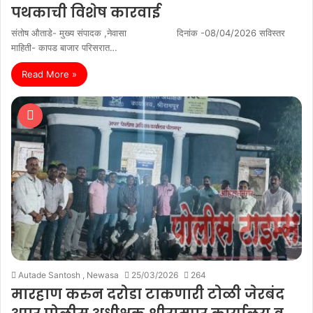
पथकाची विशेष कारवाई
संतोष औताडे- मुख्य संपादक ,नेवासा दिनांक -08/04/2026 सविस्तर
माहिती- कापड बाजार परिसरात…
Read More »
Autade Santosh , Newasa
25/03/2026
264
मारहाण करुन दरोडा टाकणारी टोळी जेरबंद