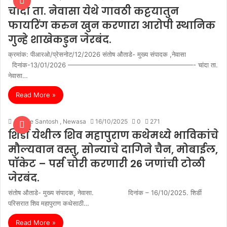
चांदा ता. नेवासा येथे गावठी कट्टयातुन
फायरिंग करुन खुन करणारा आरोपी स्थानिक
गुन्हे शाखेकडुन जेरबंद.
क्रमांक: पीआरओ/प्रेसनोट/12/2026 संतोष औताडे- मुख्य संपादक ,नेवासा
दिनांक-13/01/2026 ———————————————————- चांदा ता.
नेवासा…
Read More »
Autade Santosh , Newasa
16/10/2025
0
271
शिर्डी येथील शिव महापुराण कथेमध्ये भाविकांचे
मौल्यवान वस्तु, सोन्याचे दागिने चैन, मोबाईल,
पॉकेट – पर्स चोरी करणारी 26 जणांची टोळी
जेरबंद.
संतोष औताडे- मुख्य संपादक, नेवासा. दिनांक – 16/10/2025. शिर्डी
परिसरात शिव महापुराण कथेसाठी…
Read More »