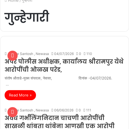
Home
/
गुन्हेगारी
गुन्हेगारी
Autade Santosh , Newasa
04/07/2026
0
110
अपर पोलीस अधीक्षक, कार्यालय श्रीरामपुर येथे
आरोपींची ओळख परेड,
संतोष औताडे-मुख्य संपादक, नेवासा, दिनांक -04/07/2026.
…
Read More »
Autade Santosh , Newasa
06/06/2026
0
111
अवैध गर्भलिंगनिदान चाचणी आरोपींची
साखळी थांबता थांबेना आणखी एक आरोपी