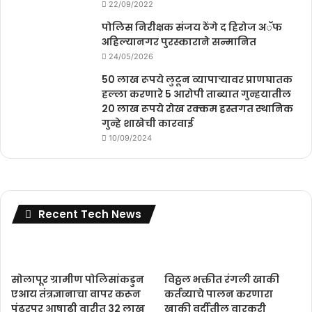
22/09/2022
पोलिस निरीक्षक संजय ठेंगे द हिरोज अॅफ
अहिल्यानगर पुरस्काराने सन्मानित
24/05/2026
50 लाख रूपये लुटून व्यापाऱ्यावर प्राणघातक
हल्ला करणारे 5 आरोपी ताब्यात गुन्हयातील
20 लाख रूपये रोख रक्कम हस्तगत स्थानिक
गुन्हे शाखेची कारवाई
10/09/2024
Recent Tech News
सोलापूर ग्रामीण पोलिसांकडुन
विठ्ठल भक्तीत रंगली खाकी
एआय तंत्रज्ञानाचा वापर करून
कर्तव्याचे पालन करणारा
पंढरपूर आषाढी वारीत 32 लाख
खाकी वर्दीतील वारकरी