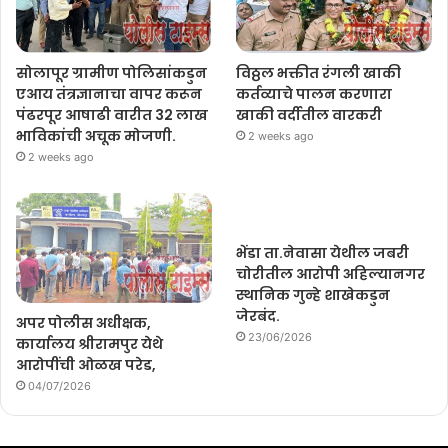
सोलापूर ग्रामीण पोलिसांकडुन
विठ्ठल भक्तीत रंगली खाकी
एआय तंत्रज्ञानाचा वापर करून
कर्तव्याचे पालन करणारा
पंढरपूर आषाढी वारीत 32 लाख
खाकी वर्दीतील वारकरी
भाविकांची अचूक मोजणी.
2 weeks ago
2 weeks ago
भेंडा ता.नेवासा येथील जबरी
चोरीतील आरोपी अहिल्यानगर
स्थानिक गुन्हे शाखेकडुन
जेरबंद.
अपर पोलीस अधीक्षक,
23/06/2026
कार्यालय श्रीरामपुर येथे
आरोपींची ओळख परेड,
04/07/2026