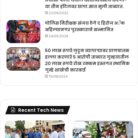
या तीन हॉटेलवर छापा.सात मुली ताब्यात.
22/09/2022
पोलिस निरीक्षक संजय ठेंगे द हिरोज अॅफ
अहिल्यानगर पुरस्काराने सन्मानित
24/05/2026
50 लाख रूपये लुटून व्यापाऱ्यावर प्राणघातक
हल्ला करणारे 5 आरोपी ताब्यात गुन्हयातील
20 लाख रूपये रोख रक्कम हस्तगत स्थानिक
गुन्हे शाखेची कारवाई
10/09/2024
Recent Tech News