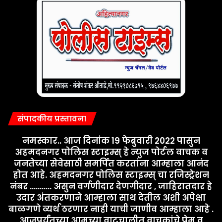
संपादकीय प्रस्तावना
नमस्कार.. आज दिनांक 19 फेब्रुवारी 2022 पासुन
अहमदनगर पोलिस स्टाइम्स् हे न्युज पोर्टल वाचक व
जनतेच्या सेवेसाठी समर्पित करतांना आम्हाला आनंद
होत आहे. अहमदनगर पोलिस स्टाइम्स् चा रजिस्ट्रेशन
नंबर ........... असुन वर्गणीदार देणगीदार , जाहिरातदार हे
उदार अंतकरणाने आम्हाला साथ देतील अशी अपेक्षा
बाळगणे व्यर्थ ठरणार नाही याची जाणीव आम्हाला आहे .
आजपर्यंतच्या आमच्या वाटचालीत वाचकांचे प्रेम व