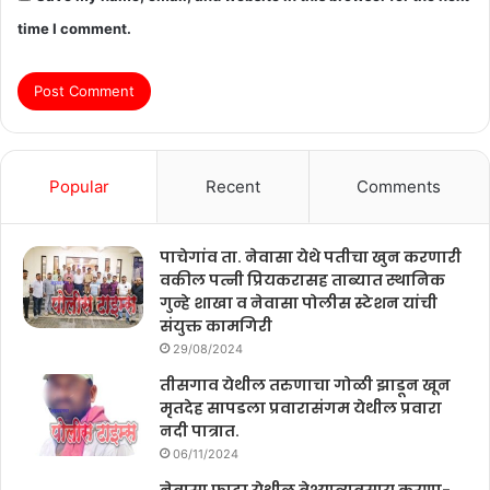
time I comment.
Popular
Recent
Comments
पाचेगांव ता. नेवासा येथे पतीचा खुन करणारी
वकील पत्नी प्रियकरासह ताब्यात स्थानिक
गुन्हे शाखा व नेवासा पोलीस स्टेशन यांची
संयुक्त कामगिरी
29/08/2024
तीसगाव येथील तरुणाचा गोळी झाडून खून
मृतदेह सापडला प्रवारासंगम येथील प्रवारा
नदी पात्रात.
06/11/2024
नेवासा फाटा येथील वेश्याव्यवसाय करणा-