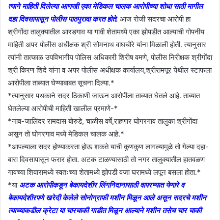
त्याने माहिती दिलेल्या आणखी एका मेडिकल चालक आरोपीच्या शोधा साठी मागील
दहा दिवसापासून पोलीस पाठपुरावा करत होते.
आज रोजी सदरचा आरोपी हा
श्रीगोंदा तालुक्यातील आरडगाव या गावी शेतामध्ये एका झोपडीत आल्याची गोपनीय
माहिती अपर पोलीस अधीक्षक श्री सोमनाथ वाघचौरे यांना मिळाली होती. त्यानुसार
त्यांनी तात्काळ उपविभागीय पोलिस अधिकारी शिरीष वमणे, पोलीस निरीक्षक श्रीगोंदा
श्री किरण शिंदे यांना व अपर पोलीस अधीक्षक कार्यालय,श्रीरामपूर येथील स्टाफला
आरोपीला ताब्यात घेण्याबाबत सूचना दिल्या.*
*त्यानुसार पथकाने सदर ठिकाणी जाऊन आरोपीला ताब्यात घेतले आहे. ताब्यात
घेतलेल्या आरोपीची माहिती खालील प्रमाणे-*
*नाव-जालिंदर रामदास बोरुडे, चाळीस वर्षे,राहणार घोगरगाव तालुका श्रीगोंदा
असून तो घोगरगाव मध्ये मेडिकल चालक आहे.*
*आपल्याला सदर होण्याकरता होऊ शकते याची कुणकुण लागल्यामुळे तो गेल्या दहा-
बारा दिवसापासून फरार होता. अटक टाळण्यासाठी तो नगर तालुक्यातील हातवळण
गावच्या शिवारामध्ये स्वतःच्या शेतामध्ये झोपडी वजा घरामध्ये लपून बसला होता.*
*या
अटक आरोपीकडून बेकायदेशीर लिंगनिदानासाठी वापरण्यात येणारे व
बेकायदेशीरपणे खरेदी केलेले सोनोग्राफी मशीन मिळून आले असून सदरचे मशीन
त्याच्याकडील क्रेटा या चारचाकी गाडीत मिळून आल्याने मशीन तसेच चार चाकी