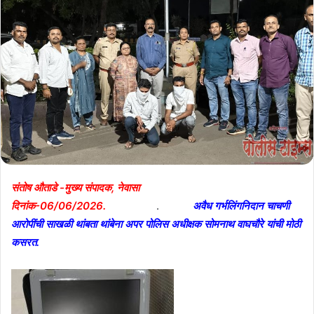
संतोष औताडे -मुख्य संपादक, नेवासा
दिनांक-06/06/2026.
.
अवैध गर्भलिंगनिदान चाचणी
आरोपींची साखळी थांबता थांबेना अपर पोलिस अधीक्षक सोमनाथ वाघचौरे यांची मोठी
कसरत.