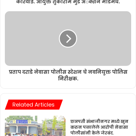
कारवाई. आयुक्त तुकाराम मुंडे अॅक्शन मोडमधे.
प्रताप दराडे नेवासा पोलीस स्टेशन चे नवनियुक्त पोलिस
निरीक्षक.
Related Articles
छञपती संभाजीनगर मध्ये खुन
करुन पळालेले आरोपी नेवासा
पोलीसांनी केले जेरबंद.