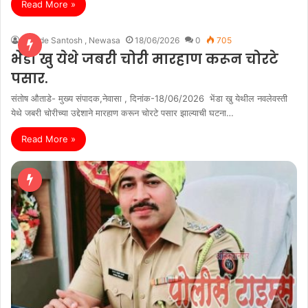
Read More »
Autade Santosh , Newasa
18/06/2026
0
705
भेंडा खु येथे जबरी चोरी मारहाण करून चोरटे
पसार.
संतोष औताडे- मुख्य संपादक,नेवासा , दिनांक-18/06/2026 भेंडा खु येथील नवलेवस्ती
येथे जबरी चोरीच्या उद्देशाने मारहाण करून चोरटे पसार झाल्याची घटना…
Read More »