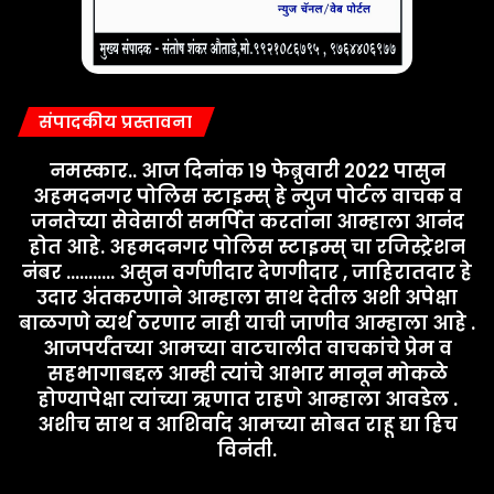
संपादकीय प्रस्तावना
नमस्कार.. आज दिनांक 19 फेब्रुवारी 2022 पासुन
अहमदनगर पोलिस स्टाइम्स् हे न्युज पोर्टल वाचक व
जनतेच्या सेवेसाठी समर्पित करतांना आम्हाला आनंद
होत आहे. अहमदनगर पोलिस स्टाइम्स् चा रजिस्ट्रेशन
नंबर ........... असुन वर्गणीदार देणगीदार , जाहिरातदार हे
उदार अंतकरणाने आम्हाला साथ देतील अशी अपेक्षा
बाळगणे व्यर्थ ठरणार नाही याची जाणीव आम्हाला आहे .
आजपर्यंतच्या आमच्या वाटचालीत वाचकांचे प्रेम व
सहभागाबद्दल आम्ही त्यांचे आभार मानून मोकळे
होण्यापेक्षा त्यांच्या ऋणात राहणे आम्हाला आवडेल .
अशीच साथ व आशिर्वाद आमच्या सोबत राहू द्या हिच
विनंती.