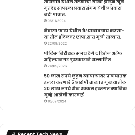
तीसगाव येथील तरुणाचा गोळी झाडून खून
मृतदेह सापडला प्रवारासंगम येथील प्रवारा
नदी पात्रात.
06/11/2024
नेवासा फाटा येथील वेश्याव्यवसाय करणा-
या तीन हॉटेलवर छापा.सात मुली ताब्यात.
22/09/2022
पोलिस निरीक्षक संजय ठेंगे द हिरोज अॅफ
अहिल्यानगर पुरस्काराने सन्मानित
24/05/2026
50 लाख रूपये लुटून व्यापाऱ्यावर प्राणघातक
हल्ला करणारे 5 आरोपी ताब्यात गुन्हयातील
20 लाख रूपये रोख रक्कम हस्तगत स्थानिक
गुन्हे शाखेची कारवाई
10/09/2024
Recent Tech News