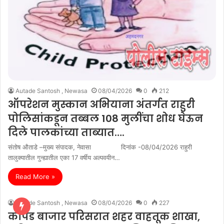
Autade Santosh , Newasa
08/04/2026
0
212
ऑपरेशन मुस्कान अभियाना अंतर्गत राहुरी
पोलिसांकडून तब्बल 108 मुलींचा शोध घेऊन
दिले पालकांच्या ताब्यात….
संतोष औताडे –मुख्य संपादक, नेवासा दिनांक -08/04/2026 राहुरी
तालुक्यातील गुन्ह्यातील एका 17 वर्षीय अल्पवयीन…
Read More »
Autade Santosh , Newasa
08/04/2026
0
227
कापड बाजार परिसरात शहर वाहतूक शाखा,