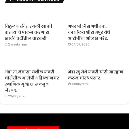
विठ्ठल भक्तीत रंगली खाकी
अपर पोलीस अधीक्षक,
कर्तव्याचे पालन करणारा
कार्यालय श्रीरामपुर येथे
खाकी वर्दीतील वारकरी
आरोपींची ओळख परेड,
2 weeks ago
04/07/2026
भेंडा ता.नेवासा येथील जबरी
भेंडा खु येथे जबरी चोरी मारहाण
चोरीतील आरोपी अहिल्यानगर
करून चोरटे पसार.
स्थानिक गुन्हे शाखेकडुन
18/06/2026
जेरबंद.
23/06/2026