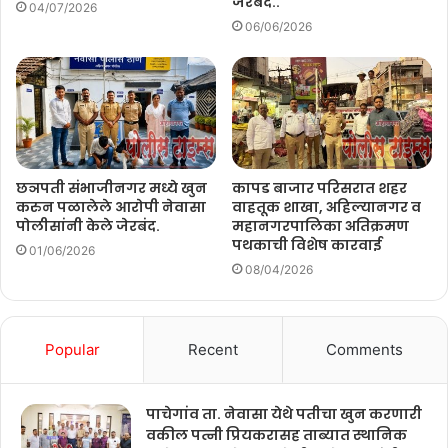
जेरबंद..
04/07/2026
06/06/2026
छञपती संभाजीनगर मध्ये खुन
कापड बाजार परिसरात शहर
करुन पळालेले आरोपी नेवासा
वाहतूक शाखा, अहिल्यानगर व
पोलीसांनी केले जेरबंद.
महानगरपालिका अतिक्रमण
पथकाची विशेष कारवाई
01/06/2026
08/04/2026
Popular
Recent
Comments
पाचेगांव ता. नेवासा येथे पतीचा खुन करणारी
वकील पत्नी प्रियकरासह ताब्यात स्थानिक