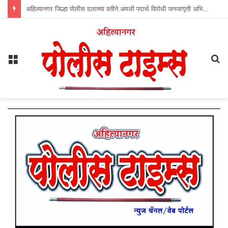
अहिल्यानगर जिल्हा पोलीस दलाच्या वतीने अमली पदार्थ विरोधी जनजागृती अभियानाची सुरुवात.
Menu
S
fo