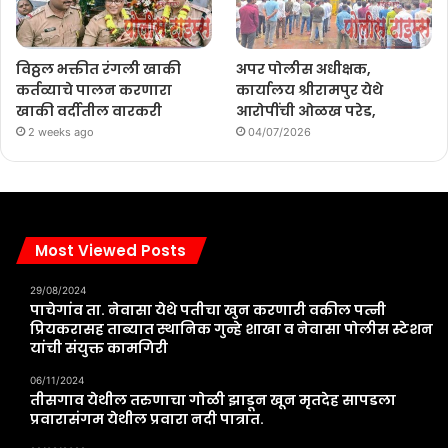
विठ्ठल भक्तीत रंगली खाकी
अपर पोलीस अधीक्षक,
कर्तव्याचे पालन करणारा
कार्यालय श्रीरामपुर येथे
खाकी वर्दीतील वारकरी
आरोपींची ओळख परेड,
2 weeks ago
04/07/2026
Most Viewed Posts
29/08/2024
पाचेगांव ता. नेवासा येथे पतीचा खुन करणारी वकील पत्नी
प्रियकरासह ताब्यात स्थानिक गुन्हे शाखा व नेवासा पोलीस स्टेशन
यांची संयुक्त कामगिरी
06/11/2024
तीसगाव येथील तरुणाचा गोळी झाडून खून मृतदेह सापडला
प्रवारासंगम येथील प्रवारा नदी पात्रात.