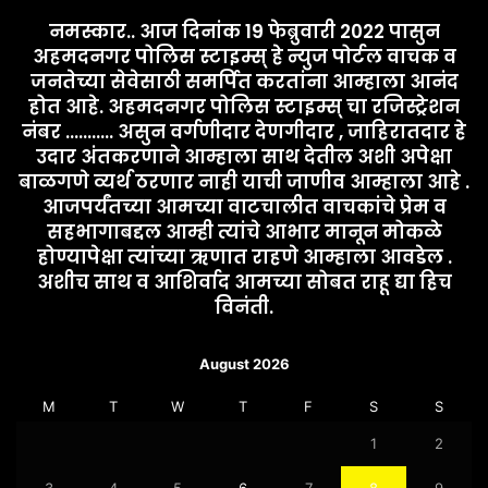
नमस्कार.. आज दिनांक 19 फेब्रुवारी 2022 पासुन
अहमदनगर पोलिस स्टाइम्स् हे न्युज पोर्टल वाचक व
जनतेच्या सेवेसाठी समर्पित करतांना आम्हाला आनंद
होत आहे. अहमदनगर पोलिस स्टाइम्स् चा रजिस्ट्रेशन
नंबर ........... असुन वर्गणीदार देणगीदार , जाहिरातदार हे
उदार अंतकरणाने आम्हाला साथ देतील अशी अपेक्षा
बाळगणे व्यर्थ ठरणार नाही याची जाणीव आम्हाला आहे .
आजपर्यंतच्या आमच्या वाटचालीत वाचकांचे प्रेम व
सहभागाबद्दल आम्ही त्यांचे आभार मानून मोकळे
होण्यापेक्षा त्यांच्या ऋणात राहणे आम्हाला आवडेल .
अशीच साथ व आशिर्वाद आमच्या सोबत राहू द्या हिच
विनंती.
August 2026
M
T
W
T
F
S
S
1
2