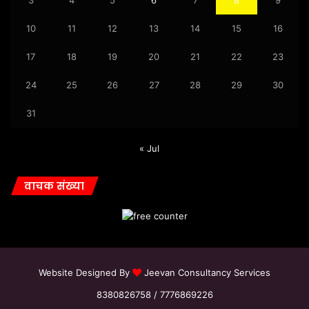
3
4
5
6
7
8
9
10
11
12
13
14
15
16
17
18
19
20
21
22
23
24
25
26
27
28
29
30
31
« Jul
वाचक संख्या
Website Designed By
Jeevan Consultancy Services
8380826758 / 7776869226