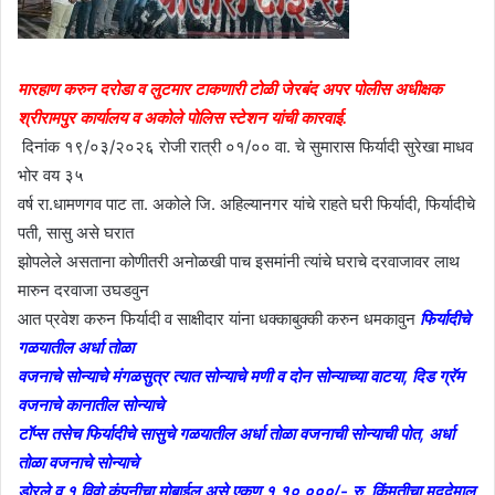
मारहाण करुन दरोडा व लुटमार टाकणारी टोळी जेरबंद अपर पोलीस अधीक्षक
श्रीरामपुर कार्यालय व अकोले पोलिस स्टेशन यांची कारवाई.
दिनांक १९/०३/२०२६ रोजी रात्री ०१/०० वा. चे सुमारास फिर्यादी सुरेखा माधव
भोर वय ३५
वर्ष रा.धामणगव पाट ता. अकोले जि. अहिल्यानगर यांचे राहते घरी फिर्यादी, फिर्यादीचे
पती, सासु असे घरात
झोपलेले असताना कोणीतरी अनोळखी पाच इसमांनी त्यांचे घराचे दरवाजावर लाथ
मारुन दरवाजा उघडवुन
आत प्रवेश करुन फिर्यादी व साक्षीदार यांना धक्काबुक्की करुन धमकावुन
फिर्यादीचे
गळयातील अर्धा तोळा
वजनाचे सोन्याचे मंगळसुत्र त्यात सोन्याचे मणी व दोन सोन्याच्या वाटया, दिड ग्रॅम
वजनाचे कानातील सोन्याचे
टॉप्स तसेच फिर्यादीचे सासुचे गळयातील अर्धा तोळा वजनाची सोन्याची पोत, अर्धा
तोळा वजनाचे सोन्याचे
डोरले व १ विवो कंपनीचा मोबाईल असे एकुण १,१०,०००/- रु. किंमतीचा मुददेमाल