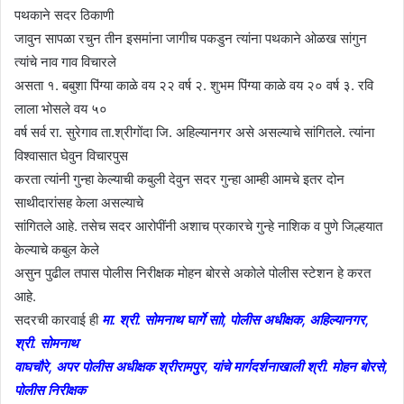
पथकाने सदर ठिकाणी
जावुन सापळा रचुन तीन इसमांना जागीच पकडुन त्यांना पथकाने ओळख सांगुन
त्यांचे नाव गाव विचारले
असता १. बबुशा पिंग्या काळे वय २२ वर्ष २. शुभम पिंग्या काळे वय २० वर्ष ३. रवि
लाला भोसले वय ५०
वर्ष सर्व रा. सुरेगाव ता.श्रीगोंदा जि. अहिल्यानगर असे असल्याचे सांगितले. त्यांना
विश्वासात घेवुन विचारपुस
करता त्यांनी गुन्हा केल्याची कबुली देवुन सदर गुन्हा आम्ही आमचे इतर दोन
साथीदारांसह केला असल्याचे
सांगितले आहे. तसेच सदर आरोपींनी अशाच प्रकारचे गुन्हे नाशिक व पुणे जिल्हयात
केल्याचे कबुल केले
असुन पुढील तपास पोलीस निरीक्षक मोहन बोरसे अकोले पोलीस स्टेशन हे करत
आहे.
सदरची कारवाई ही
मा. श्री. सोमनाथ घार्गे साो, पोलीस अधीक्षक, अहिल्यानगर,
श्री. सोमनाथ
वाघचौरे, अपर पोलीस अधीक्षक श्रीरामपुर, यांचे मार्गदर्शनाखाली श्री. मोहन बोरसे,
पोलीस निरीक्षक