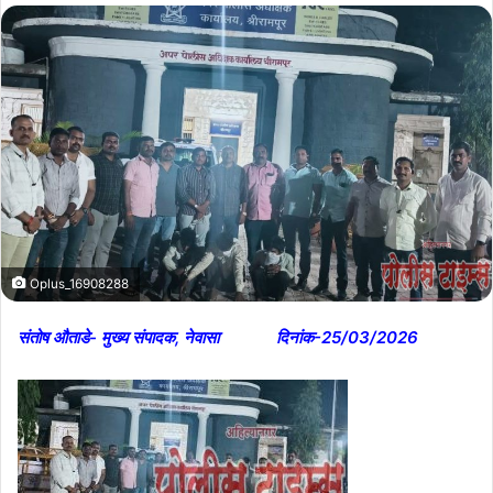
Oplus_16908288
संतोष औताडे- मुख्य संपादक, नेवासा दिनांक-25/03/2026