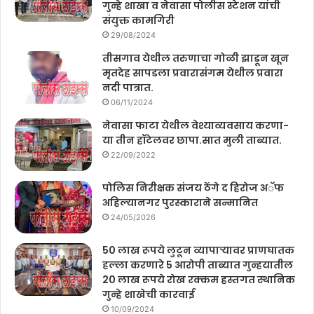
गुन्हे शाखा व नेवासा पोलीस स्टेशन यांची
संयुक्त कामगिरी
29/08/2024
तीसगाव येथील तरुणाचा गोळी झाडून खून
मृतदेह सापडला प्रवारासंगम येथील प्रवारा
नदी पात्रात.
06/11/2024
नेवासा फाटा येथील वेश्याव्यवसाय करणा-
या तीन हॉटेलवर छापा.सात मुली ताब्यात.
22/09/2022
पोलिस निरीक्षक संजय ठेंगे द हिरोज अॅफ
अहिल्यानगर पुरस्काराने सन्मानित
24/05/2026
50 लाख रूपये लुटून व्यापाऱ्यावर प्राणघातक
हल्ला करणारे 5 आरोपी ताब्यात गुन्हयातील
20 लाख रूपये रोख रक्कम हस्तगत स्थानिक
गुन्हे शाखेची कारवाई
10/09/2024