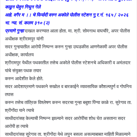
काढुन घेवुन निघुन गेले
आहे. वगैर म ।। चे फिर्यादी वरुन अकोले पोलीस स्टेशन गु.र.नं. १६५ / २०२६
भा. न्या. सं. कलम ३१० (२)
प्रमाणे गुन्हा
दाखल करण्यात आला होता. मा. श्री. सोमनाथ वाघचौरे, अपर पोलीस
अधीक्षक श्रीरामपुर यांनी
सदर गुन्हयातील आरोपी निष्पन्न करुन गुन्हा उघडकीस आणणेकामी अपर पोलीस
अधीक्षक, कार्यालय
श्रीरामपुर येथील पथकातील तसेच अकोले पोलीस स्टेशनचे अधिकारी व अमंलदार
यांचे संयुक्त पथक तयार
करुन आदेशीत केले होते.
सदर आदेशाप्रमाणे पथकाने सखोल व बारकाईने व्यावसायिक कौशल्यपुर्ण व गोपनिय
तपास
करुन तसेच तांत्रिक विश्लेषण करुन सदरचा गुन्हा बबुशा पिंग्या काळे रा. सुरेगाव ता.
श्रीगोंदा याने त्याचे
साथीदारांसह केल्याची निष्पन्न झाल्याने सदर आरोपींचा शोध घेत असताना सदर
आरोपी हा त्याचे
साथीदारांसह सुरेगाव ता. श्रीगोंदा येथे लपुन बसला असल्याबाबत माहिती मिळाल्याने