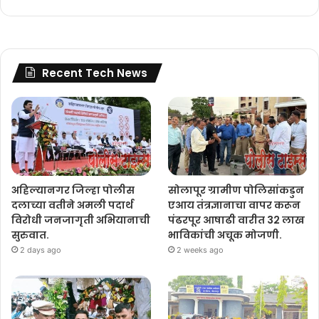
Recent Tech News
अहिल्यानगर जिल्हा पोलीस
सोलापूर ग्रामीण पोलिसांकडुन
दलाच्या वतीने अमली पदार्थ
एआय तंत्रज्ञानाचा वापर करून
विरोधी जनजागृती अभियानाची
पंढरपूर आषाढी वारीत 32 लाख
सुरुवात.
भाविकांची अचूक मोजणी.
2 days ago
2 weeks ago