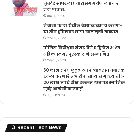
मृतदेह सापडला प्रवारासंगम येथील प्रवारा
नदी पात्रात.
06/11/2024
नेवासा फाटा येथील वेश्याव्यवसाय करणा-
या तीन हॉटेलवर छापा.सात मुली ताब्यात.
22/09/2022
पोलिस निरीक्षक संजय ठेंगे द हिरोज अॅफ
अहिल्यानगर पुरस्काराने सन्मानित
24/05/2026
50 लाख रूपये लुटून व्यापाऱ्यावर प्राणघातक
हल्ला करणारे 5 आरोपी ताब्यात गुन्हयातील
20 लाख रूपये रोख रक्कम हस्तगत स्थानिक
गुन्हे शाखेची कारवाई
10/09/2024
Recent Tech News