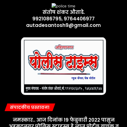
संतोष शंकर औताडे.
9921086795, 9764406977
autadesantosh9@gmail.com
संपादकीय प्रस्तावना
नमस्कार.. आज दिनांक 19 फेब्रुवारी 2022 पासुन
अहमदनगर पोलिस स्टाइम्स् हे न्युज पोर्टल वाचक व