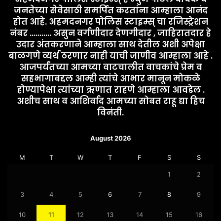
जनतेच्या सेवेसाठी समर्पित करतांना आम्हाला आनंद
होत आहे. अहमदनगर पोलिस स्टाइम्स् चा रजिस्ट्रेशन
नंबर ........... असुन वर्गणीदार देणगीदार , जाहिरातदार हे
उदार अंतकरणाने आम्हाला साथ देतील अशी अपेक्षा
बाळगणे व्यर्थ ठरणार नाही याची जाणीव आम्हाला आहे .
आजपर्यंतच्या आमच्या वाटचालीत वाचकांचे प्रेम व
सहभागाबद्दल आम्ही त्यांचे आभार मानून मोकळे
होण्यापेक्षा त्यांच्या ऋणात राहणे आम्हाला आवडेल .
अशीच साथ व आशिर्वाद आमच्या सोबत राहू द्या हिच
विनंती.
August 2026
M
T
W
T
F
S
S
1
2
3
4
5
6
7
8
9
10
11
12
13
14
15
16