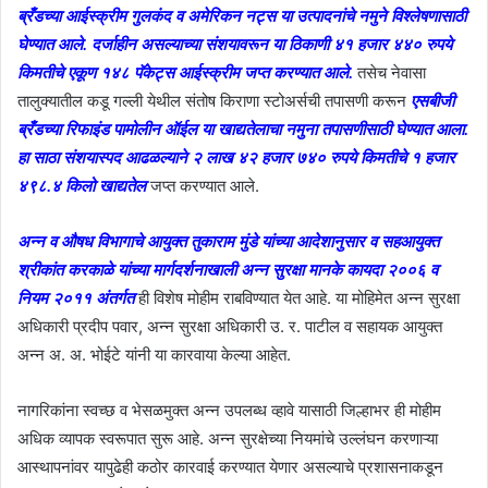
ब्रँडच्या आईस्क्रीम गुलकंद व अमेरिकन नट्स या उत्पादनांचे नमुने विश्लेषणासाठी
घेण्यात आले. दर्जाहीन असल्याच्या संशयावरून या ठिकाणी ४१ हजार ४४० रुपये
किमतीचे एकूण १४८ पॅकेट्स आईस्क्रीम जप्त करण्यात आले.
तसेच नेवासा
तालुक्यातील कडू गल्ली येथील संतोष किराणा स्टोअर्सची तपासणी करून
एसबीजी
ब्रँडच्या रिफाइंड पामोलीन ऑईल या खाद्यतेलाचा नमुना तपासणीसाठी घेण्यात आला.
हा साठा संशयास्पद आढळल्याने २ लाख ४२ हजार ७४० रुपये किमतीचे १ हजार
४९८.४ किलो खाद्यतेल
जप्त करण्यात आले.
अन्न व औषध विभागाचे आयुक्त तुकाराम मुंडे यांच्या आदेशानुसार व सहआयुक्त
श्रीकांत करकाळे यांच्या मार्गदर्शनाखाली अन्न सुरक्षा मानके कायदा २००६ व
नियम २०११ अंतर्गत
ही विशेष मोहीम राबविण्यात येत आहे. या मोहिमेत अन्न सुरक्षा
अधिकारी प्रदीप पवार, अन्न सुरक्षा अधिकारी उ. र. पाटील व सहायक आयुक्त
अन्न अ. अ. भोईटे यांनी या कारवाया केल्या आहेत.
नागरिकांना स्वच्छ व भेसळमुक्त अन्न उपलब्ध व्हावे यासाठी जिल्हाभर ही मोहीम
अधिक व्यापक स्वरूपात सुरू आहे. अन्न सुरक्षेच्या नियमांचे उल्लंघन करणाऱ्या
आस्थापनांवर यापुढेही कठोर कारवाई करण्यात येणार असल्याचे प्रशासनाकडून