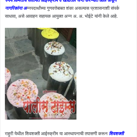
रुपये किमतीचे संशयित आईस्क्रीम व खाद्यतेल जप्त करण्यात आले असून
नागरिकांना अ
न्नपदार्थांच्या गुणवत्तेबाबत शंका असल्यास प्रशासनाशी संपर्क
साधावा, असे आवाहन सहायक आयुक्त अन्न अ. अ. भोईटे यांनी केले आहे.
राहुरी येथील शिवशक्ती आईस्क्रीम या आस्थापनाची तपासणी करून
शिवशक्ती