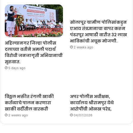
सोलापूर ग्रामीण पोलिसांकडुन
एआय तंत्रज्ञानाचा वापर करून
पंढरपूर आषाढी वारीत 32 लाख
भाविकांची अचूक मोजणी.
अहिल्यानगर जिल्हा पोलीस
2 weeks ago
दलाच्या वतीने अमली पदार्थ
विरोधी जनजागृती अभियानाची
सुरुवात.
5 days ago
विठ्ठल भक्तीत रंगली खाकी
अपर पोलीस अधीक्षक,
कर्तव्याचे पालन करणारा
कार्यालय श्रीरामपुर येथे
खाकी वर्दीतील वारकरी
आरोपींची ओळख परेड,
2 weeks ago
04/07/2026