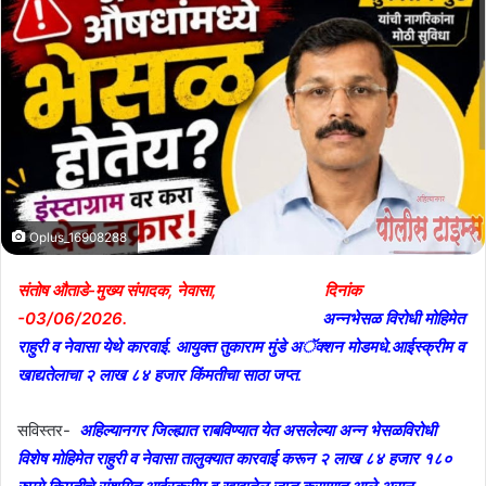
Oplus_16908288
संतोष औताडे-मुख्य संपादक, नेवासा, दिनांक
-03/06/2026.
अन्नभेसळ विरोधी मोहिमेत
राहुरी व नेवासा येथे कारवाई. आयुक्त तुकाराम मुंडे अॅक्शन मोडमधे.आईस्क्रीम व
खाद्यतेलाचा २ लाख ८४ हजार किंमतीचा साठा जप्त.
सविस्तर-
अहिल्यानगर जिल्ह्यात राबविण्यात येत असलेल्या अन्न भेसळविरोधी
विशेष मोहिमेत राहुरी व नेवासा तालुक्यात कारवाई करून २ लाख ८४ हजार १८०