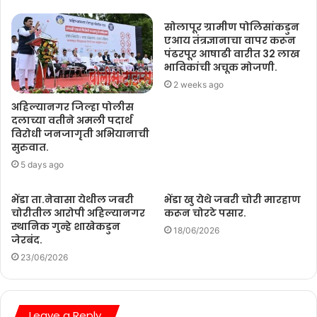
सोलापूर ग्रामीण पोलिसांकडुन
एआय तंत्रज्ञानाचा वापर करून
पंढरपूर आषाढी वारीत 32 लाख
भाविकांची अचूक मोजणी.
2 weeks ago
अहिल्यानगर जिल्हा पोलीस
दलाच्या वतीने अमली पदार्थ
विरोधी जनजागृती अभियानाची
सुरुवात.
5 days ago
भेंडा ता.नेवासा येथील जबरी
भेंडा खु येथे जबरी चोरी मारहाण
चोरीतील आरोपी अहिल्यानगर
करून चोरटे पसार.
स्थानिक गुन्हे शाखेकडुन
18/06/2026
जेरबंद.
23/06/2026
Leave a Reply