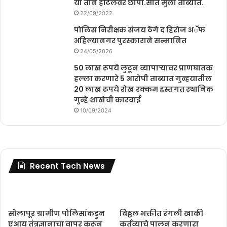
या तीन हॉटेलवर छापा.सात मुली ताब्यात.
22/09/2022
पोलिस निरीक्षक संजय ठेंगे द हिरोज अॅफ
अहिल्यानगर पुरस्काराने सन्मानित
24/05/2026
50 लाख रूपये लुटून व्यापाऱ्यावर प्राणघातक
हल्ला करणारे 5 आरोपी ताब्यात गुन्हयातील
20 लाख रूपये रोख रक्कम हस्तगत स्थानिक
गुन्हे शाखेची कारवाई
10/09/2024
Recent Tech News
सोलापूर ग्रामीण पोलिसांकडुन
विठ्ठल भक्तीत रंगली खाकी
एआय तंत्रज्ञानाचा वापर करून
कर्तव्याचे पालन करणारा