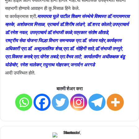
मुक्त होईल आणि पर्यावरणाची हानी होणार नाही.या सामाजिक उपक्रमात सर्वांनी
सहभागी होण्याचे आवाहन ही कु.मिसाळ हिने केले.
या कार्यक्रमास श्री
.मारुतराव घुले पाटील शिक्षण संस्थेचे विश्वस्त डॉ.नारायणराव
म्हस्के, अशोकराव मिसाळ, प्राचार्य डॉ.शिरीष लांडगे, डॉ.शरद कोलते,उपप्राचार्य
डॉ.रमेश नवल, उपप्राचार्य डॉ.संभाजी काळे,पत्रकार संतोष औताडे,
राष्ट्रीय सेवा योजना जिल्हा विभाग समन्वयक प्रा.डॉ. संजय महेर,कार्यक्रम
अधिकारी प्रा.डॉ. अब्दुललतिफ शेख,प्रा.डॉ. मोहिनी साठे,डॉ.संभाजी तनपुरे,
प्रा.विकास
कसबे,प्रा.योगेश लबडे,प्रा.वैभव लाटे, कार्यालयीन अधीकक्षक बंडू
घोडेचोर, रमेश भालेकर,रघुनाथ मोहरकर,जनार्दन अरगडे
आदी उपस्थित होते.
बातमी शेअर करा