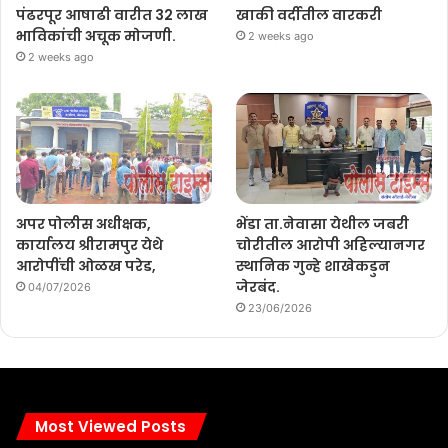
पंढरपूर आषाढी वारीत 32 लाख
खाकी वर्दीतील वारकरी
भाविकांची अचूक मोजणी.
2 weeks ago
2 weeks ago
अपर पोलीस अधीक्षक,
भेंडा ता.नेवासा येथील जबरी
कार्यालय श्रीरामपुर येथे
चोरीतील आरोपी अहिल्यानगर
आरोपींची ओळख परेड,
स्थानिक गुन्हे शाखेकडुन
जेरबंद.
04/07/2026
23/06/2026
Most Viewed Posts