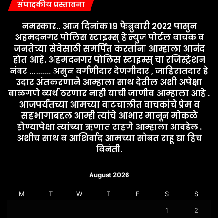
संपादकीय प्रस्तावना
नमस्कार.. आज दिनांक 19 फेब्रुवारी 2022 पासुन
अहमदनगर पोलिस स्टाइम्स् हे न्युज पोर्टल वाचक व
जनतेच्या सेवेसाठी समर्पित करतांना आम्हाला आनंद
होत आहे. अहमदनगर पोलिस स्टाइम्स् चा रजिस्ट्रेशन
नंबर ........... असुन वर्गणीदार देणगीदार , जाहिरातदार हे
उदार अंतकरणाने आम्हाला साथ देतील अशी अपेक्षा
बाळगणे व्यर्थ ठरणार नाही याची जाणीव आम्हाला आहे .
आजपर्यंतच्या आमच्या वाटचालीत वाचकांचे प्रेम व
सहभागाबद्दल आम्ही त्यांचे आभार मानून मोकळे
होण्यापेक्षा त्यांच्या ऋणात राहणे आम्हाला आवडेल .
अशीच साथ व आशिर्वाद आमच्या सोबत राहू द्या हिच
विनंती.
August 2026
M
T
W
T
F
S
S
1
2