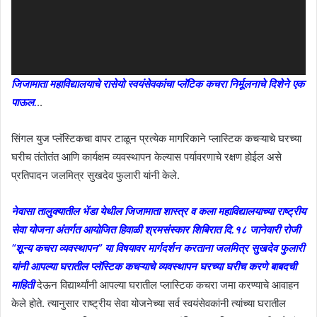
जिजामाता महाविद्यालयाचे रासेयो स्वयंसेवकांचा प्लॅटिक कचरा निर्मूलनाचे दिशेने एक
पाऊल.
..
सिंगल युज प्लॅस्टिकचा वापर टाळून प्रत्येक मागरिकाने प्लास्टिक कचऱ्याचे घरच्या
घरीच तंतोतंत आणि कार्यक्षम व्यवस्थापन केल्यास पर्यावरणाचे रक्षण होईल असे
प्रतिपादन जलमित्र सुखदेव फुलारी यांनी केले.
नेवासा तालुक्यातील भेंडा येथील जिजामाता शास्त्र व कला महाविद्यालयाच्या राष्ट्रीय
सेवा योजना अंतर्गत आयोजित हिवाळी श्रमसंस्कार शिबिरात दि.१८ जानेवारी रोजी
“शून्य कचरा व्यवस्थापन” या विषयावर मार्गदर्शन करताना जलमित्र सुखदेव फुलारी
यांनी आपल्या घरातील प्लॅस्टिक कचऱ्याचे व्यवस्थापन घरच्या घरीच करणे बाबदची
माहिती
देऊन विद्यार्थ्यांनी आपल्या घरातील प्लास्टिक कचरा जमा करण्याचे आवाहन
केले होते. त्यानुसार राष्ट्रीय सेवा योजनेच्या सर्व स्वयंसेवकांनी त्यांच्या घरातील