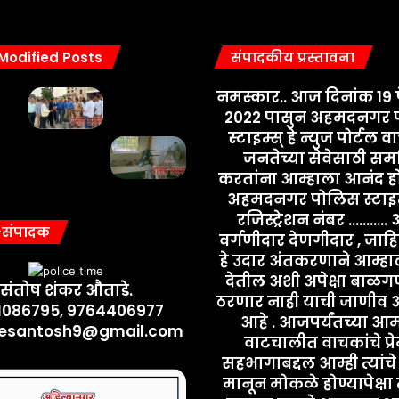
 Modified Posts
संपादकीय प्रस्तावना
नमस्कार.. आज दिनांक 19 फे
2022 पासुन अहमदनगर 
स्टाइम्स् हे न्युज पोर्टल 
जनतेच्या सेवेसाठी समर
करतांना आम्हाला आनंद ह
अहमदनगर पोलिस स्टाइम्
रजिस्ट्रेशन नंबर ..........
-संपादक
वर्गणीदार देणगीदार , जाह
हे उदार अंतकरणाने आम्ह
देतील अशी अपेक्षा बाळगणे
संतोष शंकर औताडे.
ठरणार नाही याची जाणीव 
1086795, 9764406977
आहे . आजपर्यंतच्या आम
esantosh9@gmail.com
वाटचालीत वाचकांचे प्र
सहभागाबद्दल आम्ही त्यां
मानून मोकळे होण्यापेक्षा त्