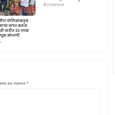
23/06/2026
ामीण पोलिसांकडुन
ञानाचा वापर करून
ाढी वारीत 32 लाख
अचूक मोजणी.
o
ields are marked
*