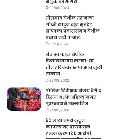
संयुक्त कामगिरी
29/08/2024
तीसगाव येथील तरुणाचा
गोळी झाडून खून मृतदेह
सापडला प्रवारासंगम येथील
प्रवारा नदी पात्रात.
06/11/2024
नेवासा फाटा येथील
वेश्याव्यवसाय करणा-या
तीन हॉटेलवर छापा.सात मुली
ताब्यात.
22/09/2022
पोलिस निरीक्षक संजय ठेंगे द
हिरोज अॅफ अहिल्यानगर
पुरस्काराने सन्मानित
24/05/2026
50 लाख रूपये लुटून
व्यापाऱ्यावर प्राणघातक
हल्ला करणारे 5 आरोपी