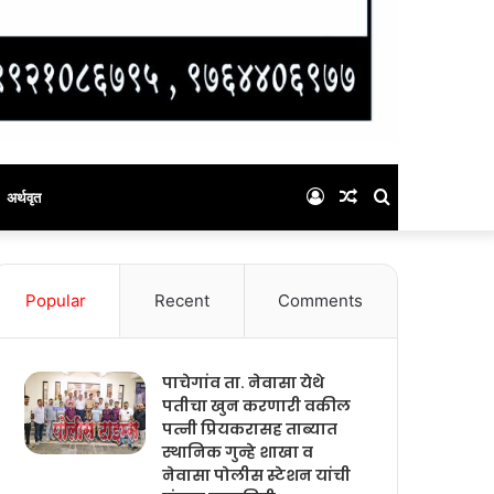
Log
Random
Search
अर्थवृत
In
Article
for
Popular
Recent
Comments
पाचेगांव ता. नेवासा येथे
पतीचा खुन करणारी वकील
पत्नी प्रियकरासह ताब्यात
स्थानिक गुन्हे शाखा व
नेवासा पोलीस स्टेशन यांची