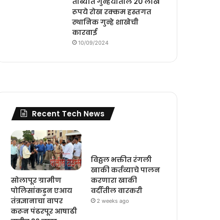
ताब्यात गुन्हयातील 20 लाख
रूपये रोख रक्कम हस्तगत
स्थानिक गुन्हे शाखेची
कारवाई
10/09/2024
Recent Tech News
विठ्ठल भक्तीत रंगली
खाकी कर्तव्याचे पालन
सोलापूर ग्रामीण
करणारा खाकी
पोलिसांकडुन एआय
वर्दीतील वारकरी
तंत्रज्ञानाचा वापर
2 weeks ago
करून पंढरपूर आषाढी