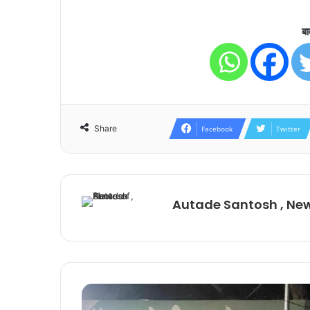
बा
Share
Facebook
Twitter
Autade Santosh , Ne