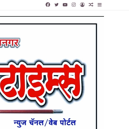
Facebook
Twitter
YouTube
Instagram
Log
Random
Sidebar
In
Article