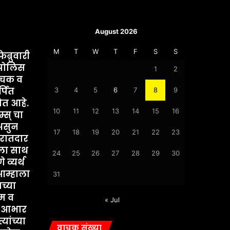
August 2026
M
T
W
T
F
S
S
ब्रुवारी
पोलिस
1
2
वाचक व
्पित
3
4
5
6
7
8
9
ोत आहे.
10
11
12
13
14
15
16
स् चा
. असुन
17
18
19
20
21
22
23
िरातदार
ाला साथ
24
25
26
27
28
29
30
 व्यर्थ
आम्हाला
31
च्या
ेम व
« Jul
चे आभार
यांच्या
वाचक संख्या