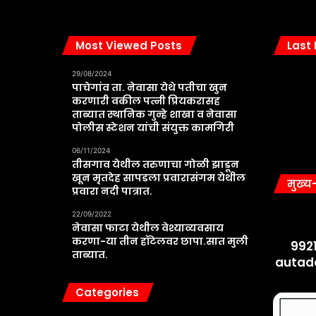
Most Viewed Posts
Last
29/08/2024
पाचेगांव ता. नेवासा येथे पतीचा खुन
करणारी वकील पत्नी प्रियकरासह
ताब्यात स्थानिक गुन्हे शाखा व नेवासा
पोलीस स्टेशन यांची संयुक्त कामगिरी
06/11/2024
तीसगाव येथील तरुणाचा गोळी झाडून
खून मृतदेह सापडला प्रवारासंगम येथील
मुख्य
प्रवारा नदी पात्रात.
22/09/2022
नेवासा फाटा येथील वेश्याव्यवसाय
करणा-या तीन हॉटेलवर छापा.सात मुली
992
ताब्यात.
autad
Categories