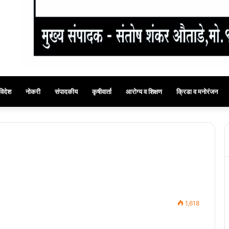
विदेश
नोकरी
संपादकीय
कृषीवार्ता
आरोग्य व शिक्षण
क्रिडा व मनोरंजन
1,618