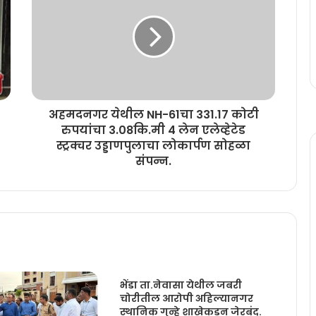
अहमदनगर येथील NH-61चा 331.17 कोटी
रुपयांचा 3.08कि.मी 4 लेन एलेव्हेटेड
स्ट्रक्चर उड्डाणपुलाचा लोकार्पण सोहळा
संपन्न.
भेंडा ता.नेवासा येथील जबरी
चोरीतील आरोपी अहिल्यानगर
स्थानिक गुन्हे शाखेकडुन जेरबंद.