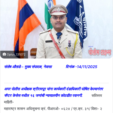
Oplus_131072
संतोष औताडे – मुख्य संपादक, नेवासा दिनांक -14/11/2025
अपर पोलीस अधीक्षक श्रीरामपूर यांना कार्यकारी दंडाधिकारी घोषित केल्यानंतर
चॅप्टर केसेस मधील १६ जणांची न्यायालयीन कोठडीत रवानगी.
सविस्तर
माहिती-
महाराष्ट्र शासन अधिसुचना क्रं. पीआरओ- ०६२४ / प्र.क्र. ३१/ विशा- २