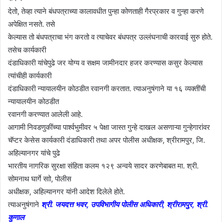
देतो, तेव्हा त्याने बंधपत्राच्या कालावधीत पुन्हा कोणताही गैरप्रकार व गुन्हा करणे
अपेक्षित नसते. तसे
केल्यास तो बंधपत्राचा भंग करतो व त्याचेवर बंधपत्र उल्लंघनाची कारवाई सुरु होते.
तसेच कार्यकारी
दंडाधिकारी यांचेपुढे जर योग्य व सक्षम जामीनदार हजर करण्यास कसुर केल्यास
त्यांचीही कार्यकारी
दंडाधिकारी न्यायालयीन कोठडीत रवानगी करतात. त्याअनुषंगाने या १६ व्यक्तींची
न्यायालयीन कोठडीत
रवानगी करण्यात आलेली आहे.
आगामी निवडणुकींच्या पार्श्वभुमीवर ५ पेक्षा जास्त गुन्हे दाखल असणाऱ्या गुन्हेगारांवर
चॅप्टर केसेस कार्यकारी दंडाधिकारी तथा अपर पोलीस अधीक्षक, श्रीरामपुर, जि.
अहिल्यानगर यांचे पुढे
भारतीय नागरिक सुरक्षा संहिता कलम १२९ अन्वये सादर करणेबाबत मा. श्री.
सोमनाथ घार्गे साो, पोलीस
अधीक्षक, अहिल्यानगर यांनी आदेश दिलेले होते.
त्याअनुषंगाने
श्री. जयदत्त भवर, उपविभागीय पोलीस अधिकारी, श्रीरामपुर, श्री.
कुणाल