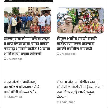
सोलापूर ग्रामीण पोलिसांकडुन
विठ्ठल भक्तीत रंगली खाकी
एआय तंत्रज्ञानाचा वापर करून
कर्तव्याचे पालन करणारा
पंढरपूर आषाढी वारीत 32 लाख
खाकी वर्दीतील वारकरी
भाविकांची अचूक मोजणी.
2 weeks ago
2 weeks ago
अपर पोलीस अधीक्षक,
भेंडा ता.नेवासा येथील जबरी
कार्यालय श्रीरामपुर येथे
चोरीतील आरोपी अहिल्यानगर
आरोपींची ओळख परेड,
स्थानिक गुन्हे शाखेकडुन
जेरबंद.
04/07/2026
23/06/2026