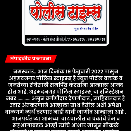
संपादकीय प्रस्तावना
नमस्कार.. आज दिनांक 19 फेब्रुवारी 2022 पासुन
अहमदनगर पोलिस स्टाइम्स् हे न्युज पोर्टल वाचक व
जनतेच्या सेवेसाठी समर्पित करतांना आम्हाला आनंद
होत आहे. अहमदनगर पोलिस स्टाइम्स् चा रजिस्ट्रेशन
नंबर ........... असुन वर्गणीदार देणगीदार , जाहिरातदार हे
उदार अंतकरणाने आम्हाला साथ देतील अशी अपेक्षा
बाळगणे व्यर्थ ठरणार नाही याची जाणीव आम्हाला आहे .
आजपर्यंतच्या आमच्या वाटचालीत वाचकांचे प्रेम व
सहभागाबद्दल आम्ही त्यांचे आभार मानून मोकळे