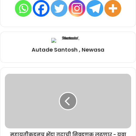
Autade Santosh , Newasa
महायुतीकडूनच भेंडा गटाची निवडणूक लढणार - युवा