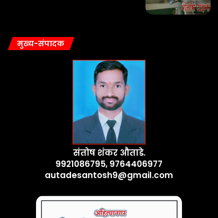
मुख्य-संपादक
संतोष शंकर औताडे.
9921086795, 9764406977
autadesantosh9@gmail.com