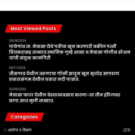
Most Viewed Posts
29/08/2024
पाचेगांव ता. नेवासा येथे पतीचा खुन करणारी वकील पत्नी
प्रियकरासह ताब्यात स्थानिक गुन्हे शाखा व नेवासा पोलीस स्टेशन
यांची संयुक्त कामगिरी
06/11/2024
तीसगाव येथील तरुणाचा गोळी झाडून खून मृतदेह सापडला
प्रवारासंगम येथील प्रवारा नदी पात्रात.
22/09/2022
नेवासा फाटा येथील वेश्याव्यवसाय करणा-या तीन हॉटेलवर
छापा.सात मुली ताब्यात.
Categories
आरोग्य व शिक्षण
(21)