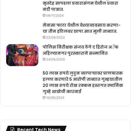
मृतदेह सापडला प्रवारासंगम येथील प्रवारा
नदी पात्रात.
06/11/2024
नेवासा फाटा येथील वेश्याव्यवसाय करणा-
या तीन हॉटेलवर छापा.सात मुली ताब्यात.
22/09/2022
पोलिस निरीक्षक संजय ठेंगे द हिरोज अॅफ
अहिल्यानगर पुरस्काराने सन्मानित
24/05/2026
50 लाख रूपये लुटून व्यापाऱ्यावर प्राणघातक
हल्ला करणारे 5 आरोपी ताब्यात गुन्हयातील
20 लाख रूपये रोख रक्कम हस्तगत स्थानिक
गुन्हे शाखेची कारवाई
10/09/2024
Recent Tech News