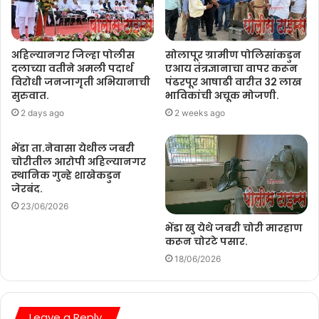
अहिल्यानगर जिल्हा पोलीस
सोलापूर ग्रामीण पोलिसांकडुन
दलाच्या वतीने अमली पदार्थ
एआय तंत्रज्ञानाचा वापर करून
विरोधी जनजागृती अभियानाची
पंढरपूर आषाढी वारीत 32 लाख
सुरुवात.
भाविकांची अचूक मोजणी.
2 days ago
2 weeks ago
भेंडा ता.नेवासा येथील जबरी
चोरीतील आरोपी अहिल्यानगर
स्थानिक गुन्हे शाखेकडुन
जेरबंद.
23/06/2026
भेंडा खु येथे जबरी चोरी मारहाण
करून चोरटे पसार.
18/06/2026
Leave a Reply