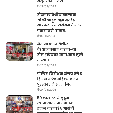
संयुक्त कामगिरी
29/08/2024
तीसगाव येथील तरुणाचा
गोळी झाडून खून मृतदेह
सापडला प्रवारासंगम येथील
प्रवारा नदी पात्रात.
06/11/2024
नेवासा फाटा येथील
वेश्याव्यवसाय करणा-या
तीन हॉटेलवर छापा.सात मुली
ताब्यात.
22/09/2022
पोलिस निरीक्षक संजय ठेंगे द
हिरोज अॅफ अहिल्यानगर
पुरस्काराने सन्मानित
24/05/2026
50 लाख रूपये लुटून
व्यापाऱ्यावर प्राणघातक
हल्ला करणारे 5 आरोपी