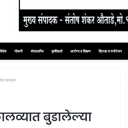
विदेश
नोकरी
संपादकीय
कृषीवार्ता
आरोग्य व शिक्षण
क्रिडा व मनोरंजन
ृतदेह सापडला
ालव्यात बुडालेल्या