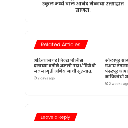
स्कूल मध्ये बाल आनंद मेळावा उत्साहात
साजरा.
Related Articles
अहिल्यानगर जिल्हा पोलीस
सोलापूर ग्र
दलाच्या वतीने अमली पदार्थ विरोधी
एआय तंत्रज्
जनजागृती अभियानाची सुरुवात.
पंढरपूर आष
भाविकांची 
2 days ago
2 weeks ag
Leave a Reply