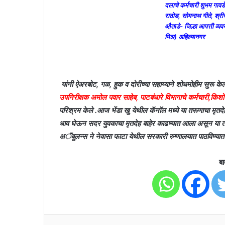
दलाचे कर्मचारी शुभम गावड
राठोड, सोमनाथ गीते, श्री
औताडे- जिल्हा आपत्ती व्यव
मिञ) अहिल्यानगर
यांनी ऐअरबोट, गळ, हुक व दोरीच्या सहाय्याने शोधमोहीम सुरू केल
उपनिरीक्षक अमोल पवार साहेब, पाटबंधारे विभागाचे कर्मचारी,किशो
परिश्रम केले .आज भेंडा खु येथील कॅनॉल मध्ये या तरूणाचा मृतदेह
धाव घेऊन सदर युवकाचा मृतदेह बाहेर काढण्यात आला असून या त
अॅंबुलन्स ने नेवासा फाटा येथील सरकारी रुग्णालयात पाठविण्या
बा