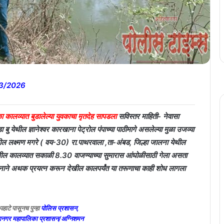
03/2026
ळा कालव्यात बुडालेल्या युवकाचा मृतदेह सापडला
सविस्तर माहिती- नेवासा
डा बु येथील ज्ञानेश्वर कारखाना पेट्रोल पंपाच्या पाठीमागे असलेल्या मुळा उजव्या
नील लक्ष्मण मगरे ( वय-30) रा.पाथरवाला ,ता-अंबड, जिल्हा जालना येथील
येथील कालव्यात सकाळी 8.30 वाजण्याच्या सुमारास आंघोळीसाठी गेला असता
नाने अथक प्रयत्न करून देखील कालपर्यंत या तरूणाचा काही शोध लागला
हाटे पासूनच पुन्हा
पोलिस प्रशासन,
यानगर महापालिका प्रशासन/अग्निशमन