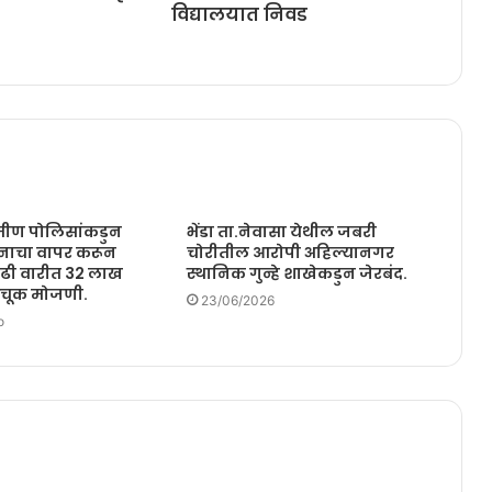
विद्यालयात निवड
ामीण पोलिसांकडुन
भेंडा ता.नेवासा येथील जबरी
ञानाचा वापर करून
चोरीतील आरोपी अहिल्यानगर
ाढी वारीत 32 लाख
स्थानिक गुन्हे शाखेकडुन जेरबंद.
अचूक मोजणी.
23/06/2026
o