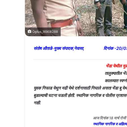
Oplus_16908288
संतोष औताडे-मुख्य संपादक,नेवासा, दिनांक -20/
भेंडा येथील मु
तालुक्यातील भें
कालव्यात स्वप्
युवक निफाड येथुन मढी येथे दर्शनासाठी निघाले असता भेंडा बु 
बुडाल्याची घटना घडली होती. स्थानिक नागरिक व पोलीस प्रशास
नाही.
आज दिनांक 18 मार्च रोजी प
स्थानिक नागरिक व अहिल्