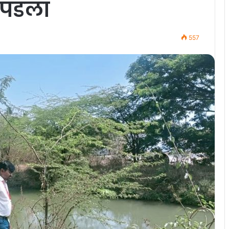
ापडला
557