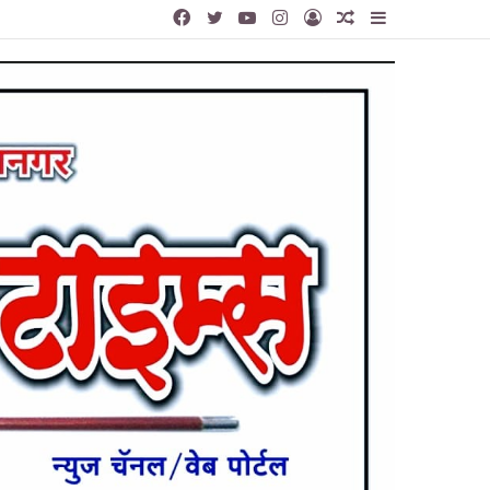
Facebook
Twitter
YouTube
Instagram
Log
Random
Sidebar
In
Article