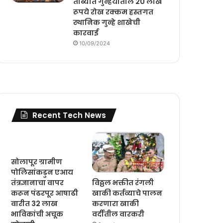
ताब्यात गुन्हयातील 20 लाख
रूपये रोख रक्कम हस्तगत
स्थानिक गुन्हे शाखेची
कारवाई
10/09/2024
Recent Tech News
सोलापूर ग्रामीण
पोलिसांकडुन एआय
विठ्ठल भक्तीत रंगली
तंत्रज्ञानाचा वापर
खाकी कर्तव्याचे पालन
करून पंढरपूर आषाढी
करणारा खाकी
वारीत 32 लाख
वर्दीतील वारकरी
भाविकांची अचूक