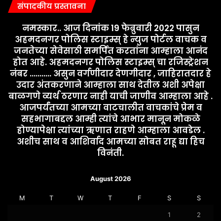
संपादकीय प्रस्तावना
नमस्कार.. आज दिनांक 19 फेब्रुवारी 2022 पासुन
अहमदनगर पोलिस स्टाइम्स् हे न्युज पोर्टल वाचक व
जनतेच्या सेवेसाठी समर्पित करतांना आम्हाला आनंद
होत आहे. अहमदनगर पोलिस स्टाइम्स् चा रजिस्ट्रेशन
नंबर ........... असुन वर्गणीदार देणगीदार , जाहिरातदार हे
उदार अंतकरणाने आम्हाला साथ देतील अशी अपेक्षा
बाळगणे व्यर्थ ठरणार नाही याची जाणीव आम्हाला आहे .
आजपर्यंतच्या आमच्या वाटचालीत वाचकांचे प्रेम व
सहभागाबद्दल आम्ही त्यांचे आभार मानून मोकळे
होण्यापेक्षा त्यांच्या ऋणात राहणे आम्हाला आवडेल .
अशीच साथ व आशिर्वाद आमच्या सोबत राहू द्या हिच
विनंती.
August 2026
M
T
W
T
F
S
S
1
2