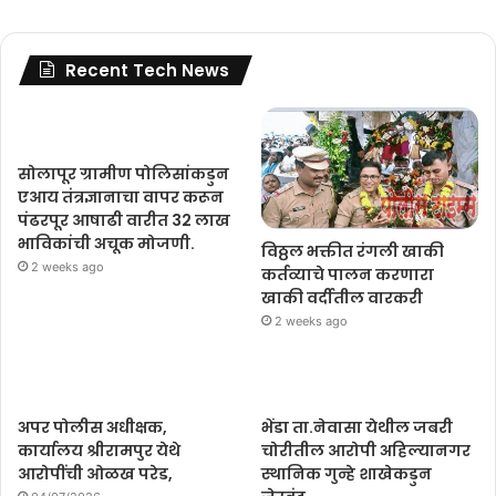
Recent Tech News
सोलापूर ग्रामीण पोलिसांकडुन
एआय तंत्रज्ञानाचा वापर करून
पंढरपूर आषाढी वारीत 32 लाख
भाविकांची अचूक मोजणी.
विठ्ठल भक्तीत रंगली खाकी
2 weeks ago
कर्तव्याचे पालन करणारा
खाकी वर्दीतील वारकरी
2 weeks ago
अपर पोलीस अधीक्षक,
भेंडा ता.नेवासा येथील जबरी
कार्यालय श्रीरामपुर येथे
चोरीतील आरोपी अहिल्यानगर
आरोपींची ओळख परेड,
स्थानिक गुन्हे शाखेकडुन