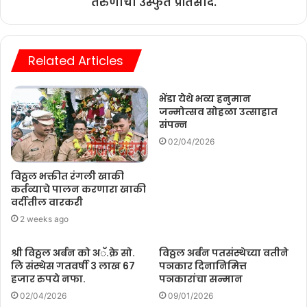
तरुणांचा उस्फुर्त प्रतिसाद.
Related Articles
भेंडा येथे भव्य हनुमान
जन्मोत्सव सोहळा उत्साहात
संपन्न
02/04/2026
विठ्ठल भक्तीत रंगली खाकी
कर्तव्याचे पालन करणारा खाकी
वर्दीतील वारकरी
2 weeks ago
श्री विठ्ठल अर्बन को अॅ.क्रे सो.
विठ्ठल अर्बन पतसंस्थेच्या वतीने
लि संस्थेस गतवर्षी 3 लाख 67
पञकार दिनानिमित्त
हजार रुपये नफा.
पञकारांचा सन्मान
02/04/2026
09/01/2026