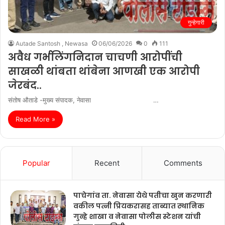
गुन्हेगारी
Autade Santosh , Newasa
06/06/2026
0
111
अवैध गर्भलिंगनिदान चाचणी आरोपींची
साखळी थांबता थांबेना आणखी एक आरोपी
जेरबंद..
संतोष औताडे -मुख्य संपादक, नेवासा …
Read More »
Popular
Recent
Comments
पाचेगांव ता. नेवासा येथे पतीचा खुन करणारी
वकील पत्नी प्रियकरासह ताब्यात स्थानिक
गुन्हे शाखा व नेवासा पोलीस स्टेशन यांची