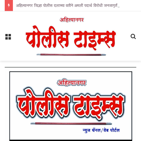
अहिल्यानगर जिल्हा पोलीस दलाच्या वतीने अमली पदार्थ विरोधी जनजागृती अभियानाची सुरुवात.
Menu
S
fo