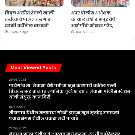
विठ्ठल भक्तीत रंगली खाकी
अपर पोलीस अधीक्षक,
कर्तव्याचे पालन करणारा
कार्यालय श्रीरामपुर येथे
खाकी वर्दीतील वारकरी
आरोपींची ओळख परेड,
2 weeks ago
04/07/2026
Most Viewed Posts
29/08/2024
पाचेगांव ता. नेवासा येथे पतीचा खुन करणारी वकील पत्नी
प्रियकरासह ताब्यात स्थानिक गुन्हे शाखा व नेवासा पोलीस स्टेशन
यांची संयुक्त कामगिरी
06/11/2024
तीसगाव येथील तरुणाचा गोळी झाडून खून मृतदेह सापडला
प्रवारासंगम येथील प्रवारा नदी पात्रात.
22/09/2022
नेवासा फाटा येथील वेश्याव्यवसाय करणा-या तीन हॉटेलवर