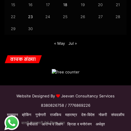
15
16
17
18
19
20
21
22
23
24
25
26
27
28
29
30
« May
Jul »
वाचक संख्या
Website Designed By
Jeevan Consultancy Services
8380826758 / 7776869226
मुख्यपान
ब्रेकिंग
गुन्हेगारी
राजकिय
महाराष्ट्र
देश-विदेश
नोकरी
संपादकीय
बातमी देण्यासाठी येथे क्लिक करा
कृषीवार्ता
आरोग्य व शिक्षण
क्रिडा व मनोरंजन
अर्थवृत