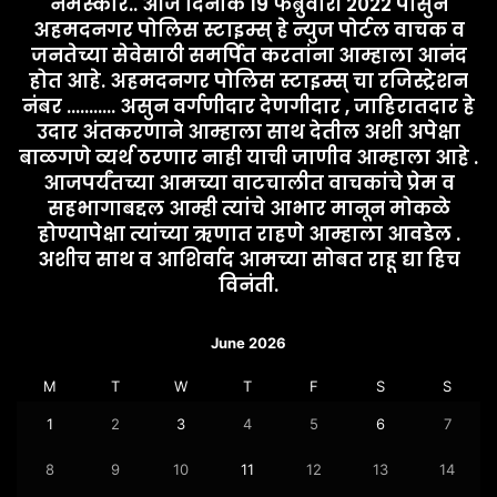
नमस्कार.. आज दिनांक 19 फेब्रुवारी 2022 पासुन
अहमदनगर पोलिस स्टाइम्स् हे न्युज पोर्टल वाचक व
जनतेच्या सेवेसाठी समर्पित करतांना आम्हाला आनंद
होत आहे. अहमदनगर पोलिस स्टाइम्स् चा रजिस्ट्रेशन
नंबर ........... असुन वर्गणीदार देणगीदार , जाहिरातदार हे
उदार अंतकरणाने आम्हाला साथ देतील अशी अपेक्षा
बाळगणे व्यर्थ ठरणार नाही याची जाणीव आम्हाला आहे .
आजपर्यंतच्या आमच्या वाटचालीत वाचकांचे प्रेम व
सहभागाबद्दल आम्ही त्यांचे आभार मानून मोकळे
होण्यापेक्षा त्यांच्या ऋणात राहणे आम्हाला आवडेल .
अशीच साथ व आशिर्वाद आमच्या सोबत राहू द्या हिच
विनंती.
June 2026
M
T
W
T
F
S
S
1
2
3
4
5
6
7
8
9
10
11
12
13
14