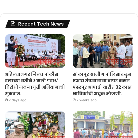
Recent Tech News
अहिल्यानगर जिल्हा पोलीस
सोलापूर ग्रामीण पोलिसांकडुन
दलाच्या वतीने अमली पदार्थ
एआय तंत्रज्ञानाचा वापर करून
विरोधी जनजागृती अभियानाची
पंढरपूर आषाढी वारीत 32 लाख
सुरुवात.
भाविकांची अचूक मोजणी.
2 days ago
2 weeks ago