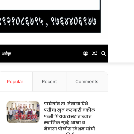
Log
Random
Search
अर्थवृत
In
Article
for
Popular
Recent
Comments
पाचेगांव ता. नेवासा येथे
पतीचा खुन करणारी वकील
पत्नी प्रियकरासह ताब्यात
स्थानिक गुन्हे शाखा व
नेवासा पोलीस स्टेशन यांची