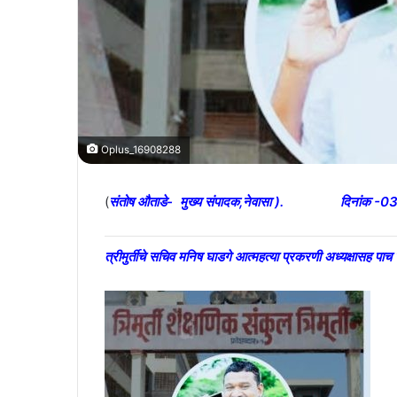
Oplus_16908288
(
संतोष औताडे- मुख्य संपादक,नेवासा ). दिनांक -
त्रीमुर्तीचे सचिव मनिष घाडगे आत्महत्या प्रकरणी अध्यक्षासह प