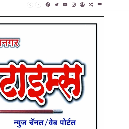
Facebook
Twitter
YouTube
Instagram
Log
Random
Sidebar
In
Article