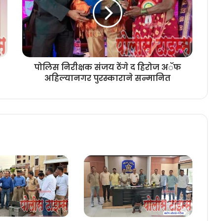
पोलिस निरीक्षक संजय ठेंगे द हिरोज अॅफ
अहिल्यानगर पुरस्काराने सन्मानित