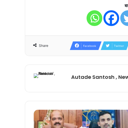
बा
Share
Facebook
Twitter
Autade Santosh , Ne