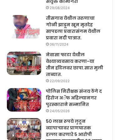
संयुक्त कामगिरी
29/08/2024
तीसगाव येथील तरुणाचा
गोळी झाडून खून मृतदेह
सापडला प्रवारासंगम येथील
प्रवारा नदी पात्रात.
06/11/2024
नेवासा फाटा येथील
वेश्याव्यवसाय करणा-या
तीन हॉटेलवर छापा.सात मुली
ताब्यात.
22/09/2022
पोलिस निरीक्षक संजय ठेंगे द
हिरोज अॅफ अहिल्यानगर
पुरस्काराने सन्मानित
24/05/2026
50 लाख रूपये लुटून
व्यापाऱ्यावर प्राणघातक
हल्ला करणारे 5 आरोपी