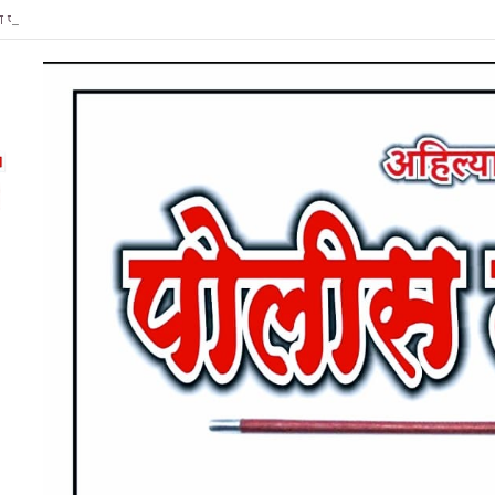
हा पोलीस दलाच्या वतीने अमली पदार्थ विरोधी जनजागृती अभियानाची सुरुवात.