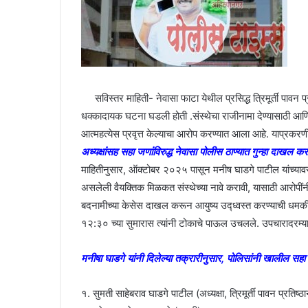
सविस्तर माहिती- नेवासा फाटा येथील प्रसिद्ध त्रिमूर्ती पावन 
धक्कादायक घटना घडली होती .संस्थेचा राजीनामा देण्यासाठी आणि म
आत्महत्येस प्रवृत्त केल्याचा आरोप करण्यात आला आहे. याप्रकरणी म
अध्यक्षांसह सहा जणांविरुद्ध नेवासा पोलीस ठाण्यात गुन्हा दाखल
माहितीनुसार, ऑक्टोबर २०२५ पासून मनीष घाडगे पाटील यांच्यावर स
असलेली वैयक्तिक मिळकत संस्थेच्या नावे करावी, यासाठी आरोपींन
बदनामीच्या केसेस दाखल करून आयुष्य उद्ध्वस्त करण्याची धमकी
१२:३० च्या सुमारास त्यांनी टोकाचे पाऊल उचलले. उपचारादरम्यान त्य
मनीषा घाडगे यांनी दिलेल्या तक्रारीनुसार, पोलिसांनी खालील सहा 
१. सुमती साहेबराव घाडगे पाटील (अध्यक्षा, त्रिमूर्ती पावन प्रतिष्ठ