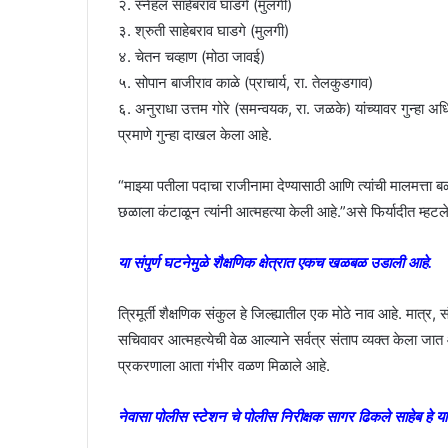
२. स्नेहल साहेबराव घाडगे (मुलगी)
३. श्रुती साहेबराव घाडगे (मुलगी)
४. चेतन चव्हाण (मोठा जावई)
५. सोपान बाजीराव काळे (प्राचार्य, रा. तेलकुडगाव)
६. अनुराधा उत्तम गोरे (समन्वयक, रा. जळके) यांच्यावर गुन
प्रमाणे गुन्हा दाखल केला आहे.
“माझ्या पतीला पदाचा राजीनामा देण्यासाठी आणि त्यांची मालमत्ता ब
छळाला कंटाळून त्यांनी आत्महत्या केली आहे.”असे फिर्यादीत म्हटल
या संपुर्ण घटनेमुळे शैक्षणिक क्षेत्रात एकच खळबळ उडाली आहे.
त्रिमूर्ती शैक्षणिक संकुल हे जिल्ह्यातील एक मोठे नाव आहे. मात्र, 
सचिवावर आत्महत्येची वेळ आल्याने सर्वत्र संताप व्यक्त केला जात आह
प्रकरणाला आता गंभीर वळण मिळाले आहे.
नेवासा पोलीस स्टेशन चे पोलीस निरीक्षक सागर ढिकले साहेब ह