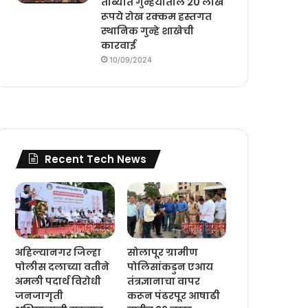
ताब्यात गुन्हयातील 20 लाख
रूपये रोख रक्कम हस्तगत
स्थानिक गुन्हे शाखेची
कारवाई
10/09/2024
Recent Tech News
अहिल्यानगर जिल्हा
सोलापूर ग्रामीण
पोलीस दलाच्या वतीने
पोलिसांकडुन एआय
अमली पदार्थ विरोधी
तंत्रज्ञानाचा वापर
जनजागृती
करून पंढरपूर आषाढी