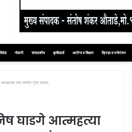
विदेश
नोकरी
संपादकीय
कृषीवार्ता
आरोग्य व शिक्षण
क्रिडा व मनोरंजन
रणी अध्यक्षासह पाच जणांवर गुन्हा दाखल.
मनिष घाडगे आत्महत्या