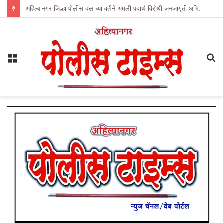
अहिल्यानगर जिल्हा पोलीस दलाच्या वतीने अमली पदार्थ विरोधी जनजागृती अभियानाची सुरुवात.
Menu
S
fo