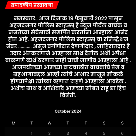
संपादकीय प्रस्तावना
नमस्कार.. आज दिनांक 19 फेब्रुवारी 2022 पासुन
अहमदनगर पोलिस स्टाइम्स् हे न्युज पोर्टल वाचक व
जनतेच्या सेवेसाठी समर्पित करतांना आम्हाला आनंद
होत आहे. अहमदनगर पोलिस स्टाइम्स् चा रजिस्ट्रेशन
नंबर ........... असुन वर्गणीदार देणगीदार , जाहिरातदार हे
उदार अंतकरणाने आम्हाला साथ देतील अशी अपेक्षा
बाळगणे व्यर्थ ठरणार नाही याची जाणीव आम्हाला आहे .
आजपर्यंतच्या आमच्या वाटचालीत वाचकांचे प्रेम व
सहभागाबद्दल आम्ही त्यांचे आभार मानून मोकळे
होण्यापेक्षा त्यांच्या ऋणात राहणे आम्हाला आवडेल .
अशीच साथ व आशिर्वाद आमच्या सोबत राहू द्या हिच
विनंती.
October 2024
M
T
W
T
F
S
S
1
2
3
4
5
6